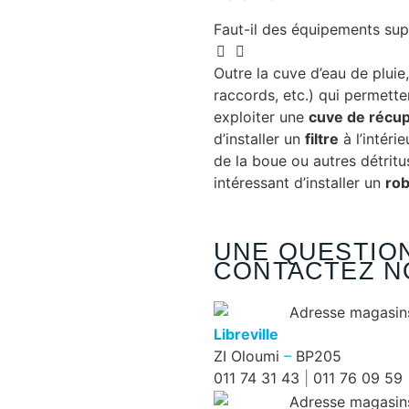
Faut-il des équipements sup
Outre la cuve d’eau de pluie
raccords, etc.) qui permette
exploiter une
cuve de récup
d’installer un
filtre
à l’intéri
de la boue ou autres détritus.
intéressant d’installer un
rob
UNE QUESTION
Cuves
CONTACTEZ N
à
eau
Libreville
verticales
ZI Oloumi
–
BP205
011 74 31 43
|
011 76 09 59
Ces