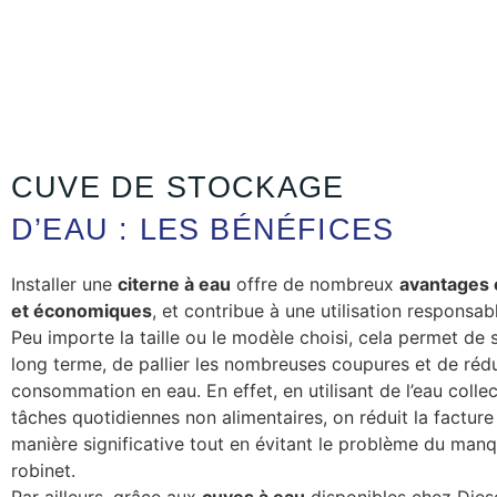
CUVE DE STOCKAGE
D’EAU : LES BÉNÉFICES
Cuves de
récupération d’eau
Installer une
citerne à eau
offre de nombreux
avantages 
et économiques
D’une contenance de 500 à 10000 litres, ces réservoir
, et contribue à une utilisation responsabl
Peu importe la taille ou le modèle choisi, cela permet de 
déplacer et peu coûteux
. Rendez-vous en magasin à Lib
long terme, de pallier les nombreuses coupures et de rédu
Gentil ou Moanda pour découvrir le catalogue complet
consommation en eau. En effet, en utilisant de l’eau colle
par Diesel Gabon.
tâches quotidiennes non alimentaires, on réduit la facture
manière significative tout en évitant le problème du man
robinet.
Par ailleurs, grâce aux
cuves à eau
disponibles chez Dies