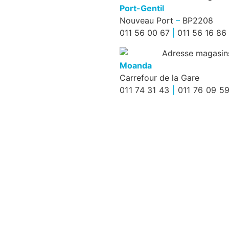
cuves
Port-Gentil
ont
Nouveau Port
–
BP2208
une
011 56 00 67
|
011 56 16 86
capacité
de
stockage
Moanda
plus
Carrefour de la Gare
importante
011 74 31 43
|
011 76 09 5
que
les
réservoirs
portatifs,
mais
impliquent
souvent
des
frais
d’installation.
Pour