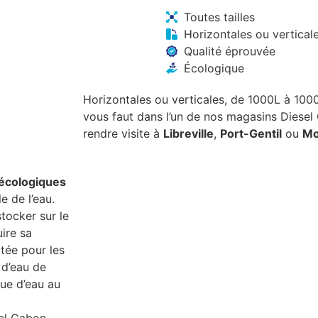
Toutes tailles
Horizontales ou vertical
Qualité éprouvée
Écologique
Horizontales ou verticales, de 1000L à 1000
vous faut dans l’un de nos magasins Diese
rendre visite à
Libreville
,
Port-Gentil
ou
Mo
écologiques
s sont
e de l’eau.
faciles à
stocker sur le
reville, Port-
ire sa
 des cuves vendues
ctée pour les
 d’eau de
que d’eau au
el Gabon,