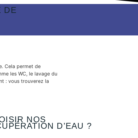
 DE
e. Cela permet de
mme les WC, le lavage du
t : vous trouverez la
OISIR NOS
UPÉRATION D’EAU ?