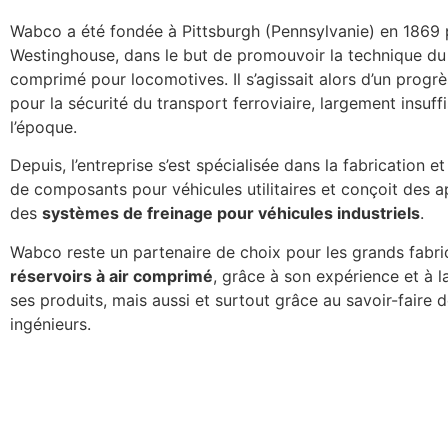
Wabco a été fondée à Pittsburgh (Pennsylvanie) en 1869
Westinghouse, dans le but de promouvoir la technique du f
comprimé pour locomotives. Il s’agissait alors d’un progrè
pour la sécurité du transport ferroviaire, largement insuff
l’époque.
Depuis, l’entreprise s’est spécialisée dans la fabrication et
de composants pour véhicules utilitaires et conçoit des a
des
systèmes de freinage pour véhicules industriels
.
Wabco reste un partenaire de choix pour les grands fabri
réservoirs à air comprimé
, grâce à son expérience et à l
ses produits, mais aussi et surtout grâce au savoir-faire 
ingénieurs.
Servos
d'embrayage
Les
Serpentins
servos