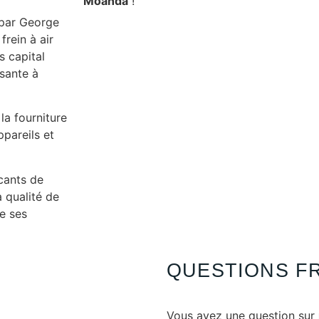
Moanda
!
 par George
rein à air
s capital
isante à
 la fourniture
ppareils et
cants de
a qualité de
de ses
QUESTIONS F
Vous avez une question sur